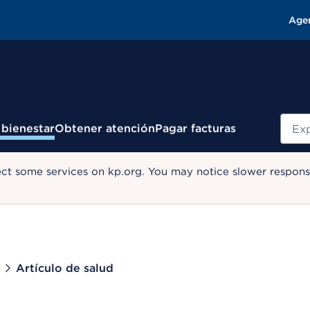
Age
Busc
 bienestar
Obtener atención
Pagar facturas
ect some services on kp.org. You may notice slower response
Artículo de salud