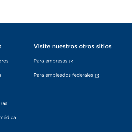
s
Visite nuestros otros sitios
bros
Para empresas
s
Para empleados federales
uras
 médica