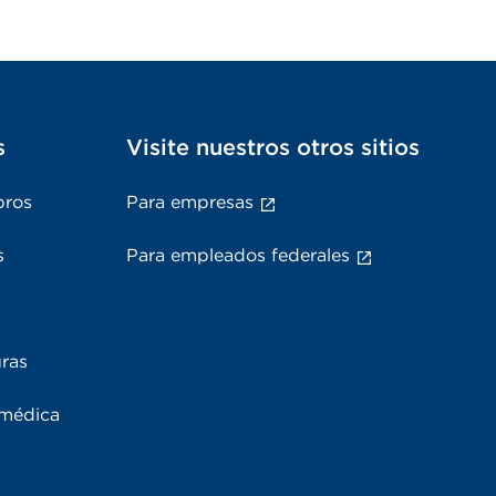
s
Visite nuestros otros sitios
bros
Para empresas
s
Para empleados federales
uras
 médica