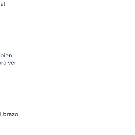
al
 bien
ara ver
l brazo.