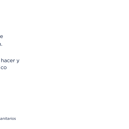
le
.
 hacer y
ico
anitarios