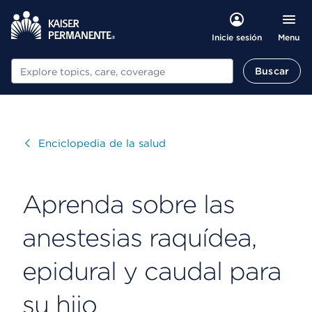
Menu
Inicie sesión
Buscar
Buscar
Visitar
Enciclopedia de la salud
Aprenda sobre las
anestesias raquídea,
epidural y caudal para
su hijo