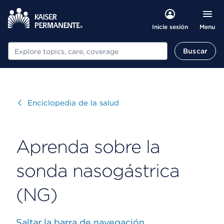
Menu
Inicie sesión
Buscar
Buscar
Visitar
Enciclopedia de la salud
Aprenda sobre la
sonda nasogástrica
(NG)
Saltar la barra de navegación