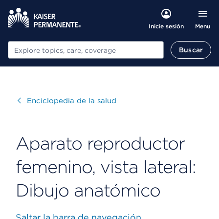
Menu
Inicie sesión
Buscar
Buscar
Visitar
Enciclopedia de la salud
Aparato reproductor
femenino, vista lateral:
Dibujo anatómico
Saltar la barra de navegación