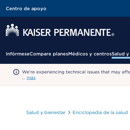
Centro de apoyo
Menú contextual
Infórmese
Compare planes
Médicos y centros
Salud y
We're experiencing technical issues that may aff
…
más
Salud y bienestar
Enciclopedia de la salud