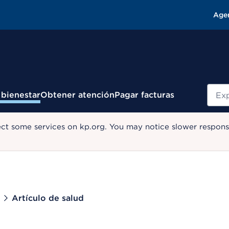
Age
Busc
 bienestar
Obtener atención
Pagar facturas
ect some services on kp.org. You may notice slower response
Artículo de salud