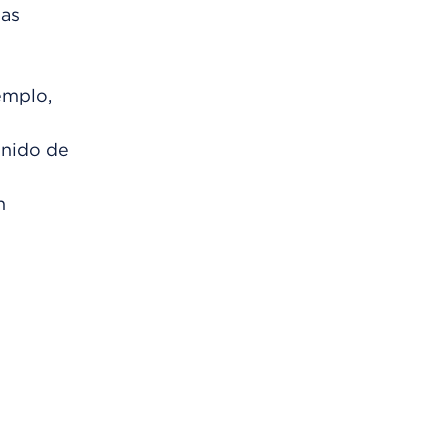
jas
emplo,
 nido de
n