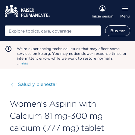
Menu
Inicie sesión
Buscar
Buscar
We're experiencing technical issues that may affect some
services on kp.org. You may notice slower response times or
intermittent errors while we work to restore normal s
…
más
Visitar
Salud y bienestar
Women's Aspirin with
Calcium 81 mg-300 mg
calcium (777 mg) tablet