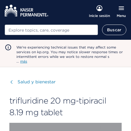
Menu
Inicie sesión
Buscar
Buscar
We're experiencing technical issues that may affect some
services on kp.org. You may notice slower response times or
intermittent errors while we work to restore normal s
…
más
Visitar
Salud y bienestar
trifluridine 20 mg-tipiracil
8.19 mg tablet