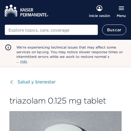
Menu
Inicie sesión
Buscar
Buscar
We're experiencing technical issues that may affect some
services on kp.org. You may notice slower response times or
intermittent errors while we work to restore normal s
…
más
Visitar
Salud y bienestar
triazolam 0.125 mg tablet