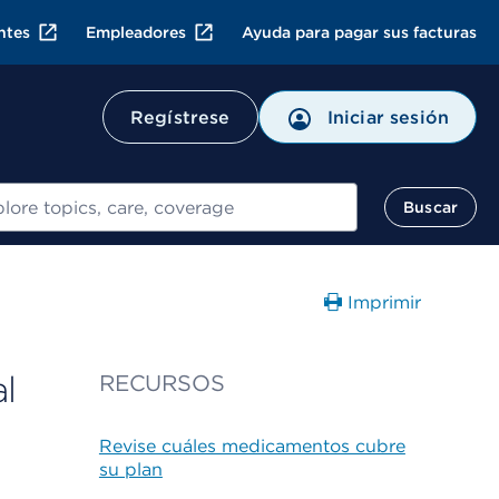
ntes
Empleadores
Ayuda para pagar sus facturas
Regístrese
Iniciar sesión
ar
Buscar
Imprimir
l
RECURSOS
Revise cuáles medicamentos cubre
su plan