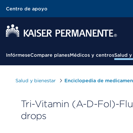
Centro de apoyo
Menú contextual
Infórmese
Compare planes
Médicos y centros
Salud y
Salud y bienestar
Enciclopedia de medicamen
Tri-Vitamin (A-D-Fol)-Fl
drops