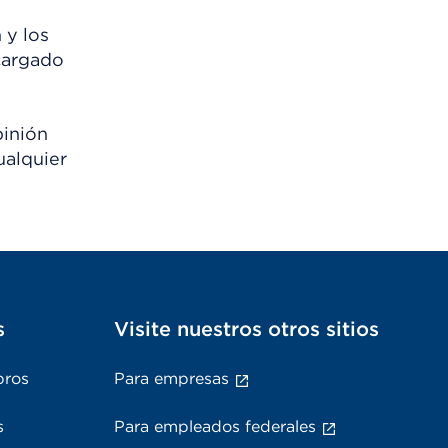
 y los
scargado
pinión
ualquier
s
Visite nuestros otros sitios
bros
Para empresas
s
Para empleados federales