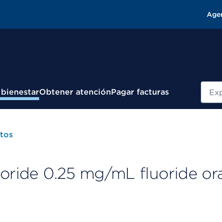
Age
Busc
 bienestar
Obtener atención
Pagar facturas
tos
uoride 0.25 mg/mL fluoride ora