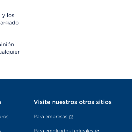
 y los
scargado
pinión
ualquier
s
Visite nuestros otros sitios
bros
Para empresas
s
Para empleados federales