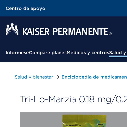
Centro de apoyo
Menú contextual
Infórmese
Compare planes
Médicos y centros
Salud y
Salud y bienestar
Enciclopedia de medicamen
Tri-Lo-Marzia 0.18 mg/0