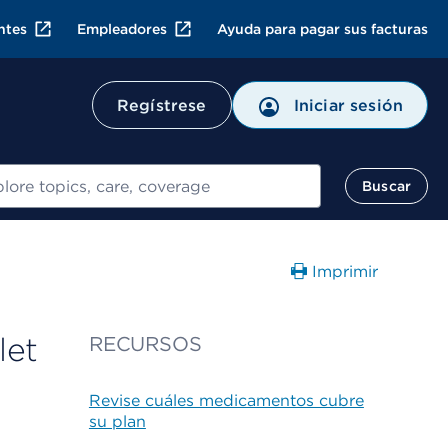
ntes
Empleadores
Ayuda para pagar sus facturas
Regístrese
Iniciar sesión
ar
Buscar
Imprimir
let
RECURSOS
Revise cuáles medicamentos cubre
su plan