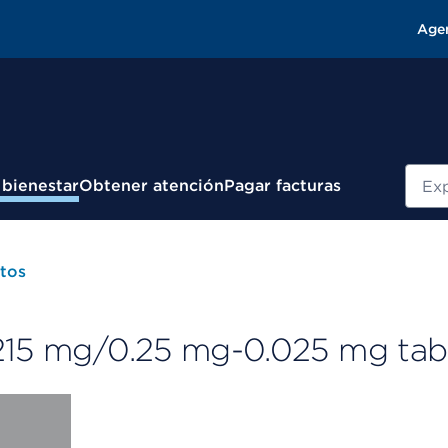
Age
Busc
 bienestar
Obtener atención
Pagar facturas
tos
.215 mg/0.25 mg-0.025 mg tab