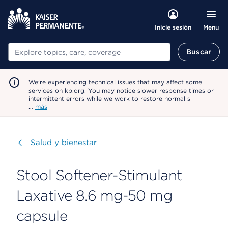
Menu
Inicie sesión
Buscar
Buscar
We're experiencing technical issues that may affect some
services on kp.org. You may notice slower response times or
intermittent errors while we work to restore normal s
…
más
Visitar
Salud y bienestar
Stool Softener-Stimulant
Laxative 8.6 mg-50 mg
capsule