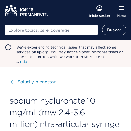
Menu
Inicie sesión
Buscar
Buscar
We're experiencing technical issues that may affect some
services on kp.org. You may notice slower response times or
intermittent errors while we work to restore normal s
…
más
Visitar
Salud y bienestar
sodium hyaluronate 10
mg/mL(mw 2.4-3.6
million)intra-articular syringe