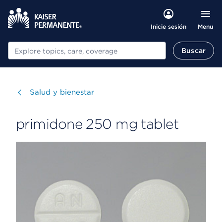
Menu
Inicie sesión
Buscar
Buscar
Visitar
Salud y bienestar
primidone 250 mg tablet