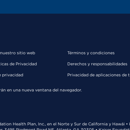
 nuestro sitio web
Términos y condiciones
ticas de Privacidad
Derechos y responsabilidades
e privacidad
Privacidad de aplicaciones de 
rirán en una nueva ventana del navegador.
ation Health Plan, Inc., en el Norte y Sur de California y Hawái 
r, 3495 Piedmont Road NE, Atlanta, GA 30305 • Kaiser Foundatio