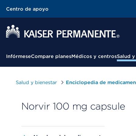
Centro de apoyo
Menú contextual
Infórmese
Compare planes
Médicos y centros
Salud y
Salud y bienestar
Enciclopedia de medicamen
Norvir 100 mg capsule