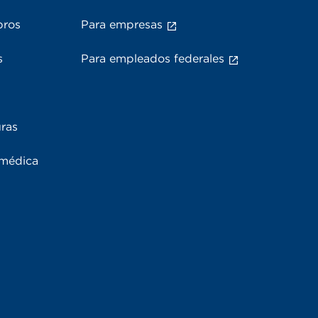
bros
Para empresas
s
Para empleados federales
uras
 médica