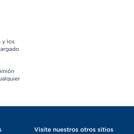
 y los
scargado
pinión
ualquier
s
Visite nuestros otros sitios