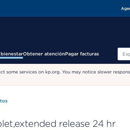
Age
Busc
 bienestar
Obtener atención
Pagar facturas
ect some services on kp.org. You may notice slower response
tos
let,extended release 24 hr