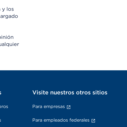
 y los
scargado
pinión
ualquier
s
Visite nuestros otros sitios
bros
Para empresas
s
Para empleados federales