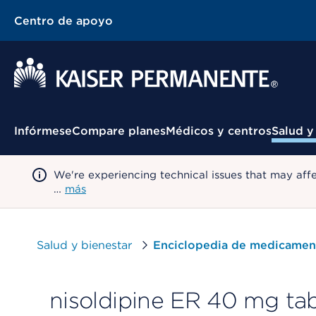
Centro de apoyo
Menú contextual
Infórmese
Compare planes
Médicos y centros
Salud y
We're experiencing technical issues that may aff
…
más
Salud y bienestar
Enciclopedia de medicamen
nisoldipine ER 40 mg tab