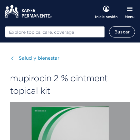
Menu
Inicie sesión
Buscar
Buscar
Visitar
Salud y bienestar
mupirocin 2 % ointment
topical kit