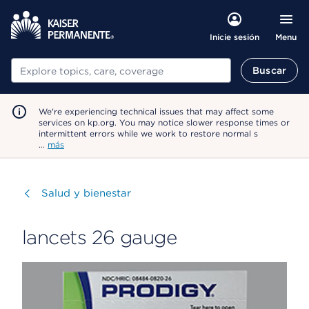
Menu
Inicie sesión
Buscar
Buscar
We're experiencing technical issues that may affect some
services on kp.org. You may notice slower response times or
intermittent errors while we work to restore normal s
…
más
Visitar
Salud y bienestar
lancets 26 gauge