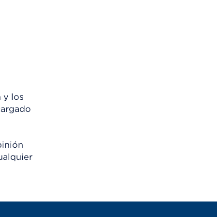
 y los
scargado
pinión
ualquier