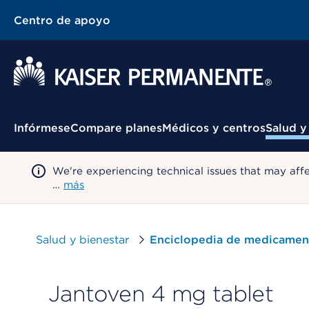
Centro de apoyo
Menú contextual
Infórmese
Compare planes
Médicos y centros
Salud y
We're experiencing technical issues that may aff
…
más
Salud y bienestar
Enciclopedia de medicamen
Jantoven 4 mg tablet