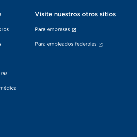
s
Visite nuestros otros sitios
bros
Para empresas
s
Para empleados federales
uras
 médica