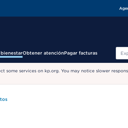
Age
Busc
 bienestar
Obtener atención
Pagar facturas
ect some services on kp.org. You may notice slower response
tos