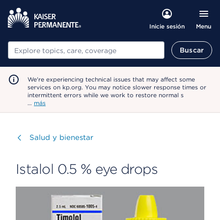
Menu
Inicie sesión
Buscar
Buscar
We're experiencing technical issues that may affect some
services on kp.org. You may notice slower response times or
intermittent errors while we work to restore normal s
…
más
Visitar
Salud y bienestar
Istalol 0.5 % eye drops