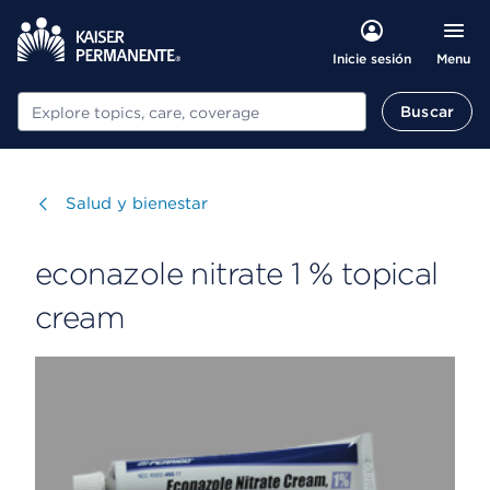
Menu
Inicie sesión
Buscar
Buscar
Visitar
Salud y bienestar
econazole nitrate 1 % topical
cream