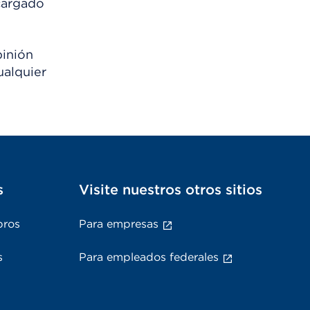
scargado
pinión
ualquier
s
Visite nuestros otros sitios
bros
Para empresas
s
Para empleados federales