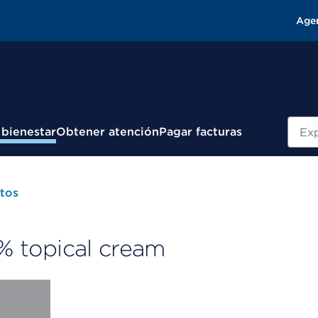
Age
Busc
 bienestar
Obtener atención
Pagar facturas
tos
 % topical cream