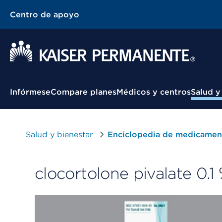
Centro de apoyo
Menú contextual
Infórmese
Compare planes
Médicos y centros
Salud y
Salud y bienestar
Enciclopedia de medicamen
clocortolone pivalate 0.1