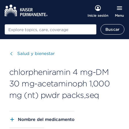
Menu
Inicie sesión
Buscar
Buscar
Visitar
Salud y bienestar
chlorpheniramin 4 mg-DM
30 mg-acetaminoph 1,000
mg (nt) pwdr packs,seq
Nombre del medicamento