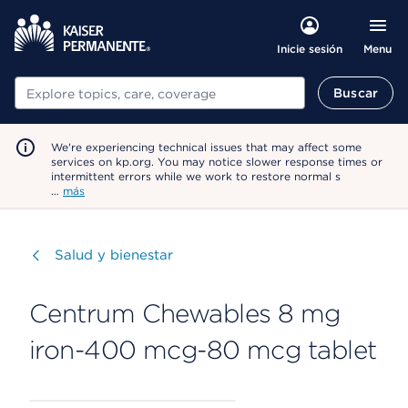
Menu
Inicie sesión
Buscar
Buscar
We're experiencing technical issues that may affect some
services on kp.org. You may notice slower response times or
intermittent errors while we work to restore normal s
…
más
Visitar
Salud y bienestar
Centrum Chewables 8 mg
iron-400 mcg-80 mcg tablet