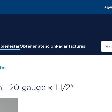
Age
Busc
 bienestar
Obtener atención
Pagar facturas
tos
L 20 gauge x 1 1/2"