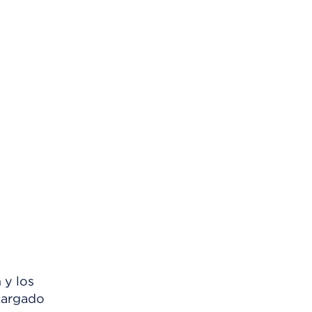
 y los
scargado