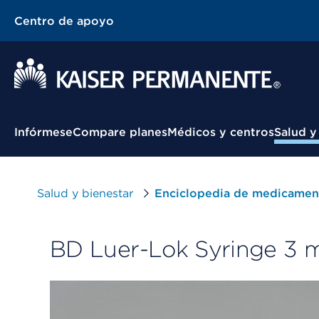
Centro de apoyo
Menú contextual
Infórmese
Compare planes
Médicos y centros
Salud y
Salud y bienestar
Enciclopedia de medicamen
BD Luer-Lok Syringe 3 m