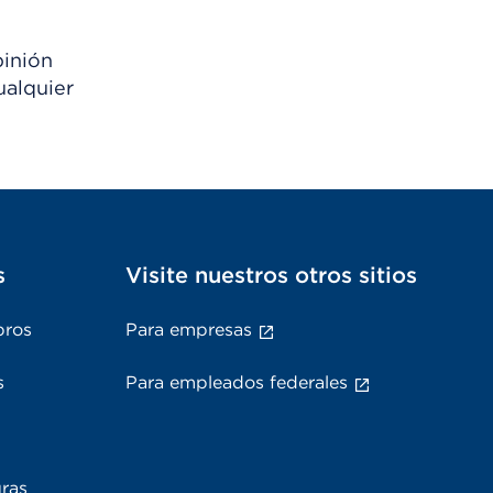
pinión
ualquier
s
Visite nuestros otros sitios
bros
Para empresas
s
Para empleados federales
uras