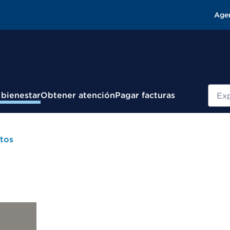
Age
Busc
 bienestar
Obtener atención
Pagar facturas
tos