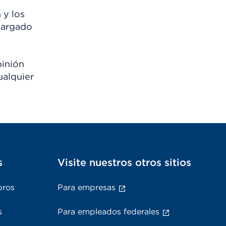
 y los
scargado
pinión
ualquier
s
Visite nuestros otros sitios
bros
Para empresas
s
Para empleados federales