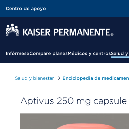
Centro de apoyo
Menú contextual
Infórmese
Compare planes
Médicos y centros
Salud y
Salud y bienestar
Enciclopedia de medicamen
Aptivus 250 mg capsule