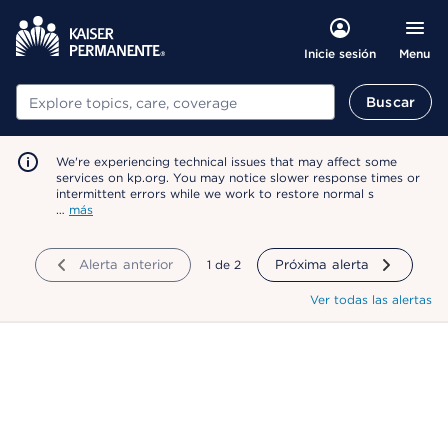
Menu
Inicie sesión
Buscar
Buscar
We're experiencing technical issues that may affect some
services on kp.org. You may notice slower response times or
intermittent errors while we work to restore normal s
…
más
Alerta anterior
mostrando
1
de
2
Próxima alerta
Ver todas las alertas