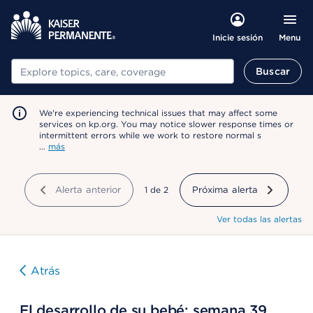
Menu
Inicie sesión
Buscar
Buscar
We're experiencing technical issues that may affect some
services on kp.org. You may notice slower response times or
intermittent errors while we work to restore normal s
…
más
Alerta anterior
mostrando
1
de
2
Próxima alerta
Ver todas las alertas
Atrás
El desarrollo de su bebé: semana 39