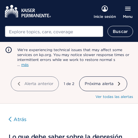
Menu
Inicie sesión
Buscar
Buscar
We're experiencing technical issues that may affect some
services on kp.org. You may notice slower response times or
intermittent errors while we work to restore normal s
…
más
Alerta anterior
mostrando
1
de
2
Próxima alerta
Ver todas las alertas
Atrás
Lo que debe saber sobre la depresión