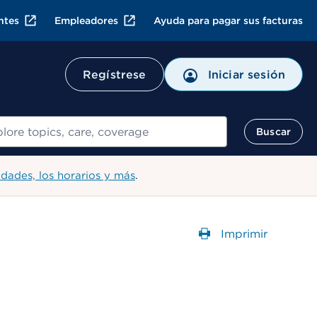
ntes
Empleadores
Ayuda para pagar sus facturas
Regístrese
Iniciar sesión
ar
Buscar
idades, los horarios y más
.
Imprimir
Abre un Cuadr