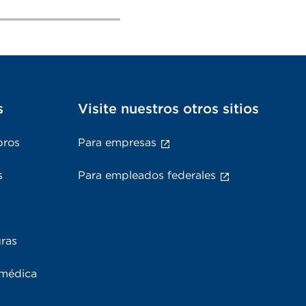
s
Visite nuestros otros sitios
bros
Para empresas
s
Para empleados federales
uras
 médica