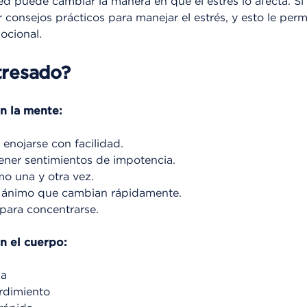
d puede cambiar la manera en que el estrés lo afecta. Si
consejos prácticos para manejar el estrés, y esto le permi
mocional.
tresado?
n la mente:
 enojarse con facilidad.
 tener sentimientos de impotencia.
mo una y otra vez.
e ánimo que cambian rápidamente.
para concentrarse.
n el cuerpo:
za
rdimiento