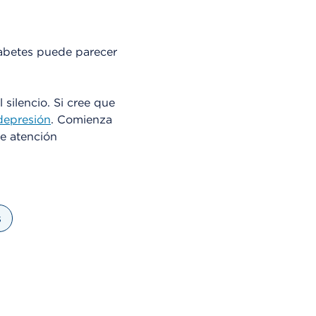
abetes puede parecer
 silencio. Si cree que
depresión
. Comienza
de atención
s