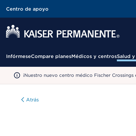
Centro de apoyo
Menú contextual
Infórmese
Compare planes
Médicos y centros
Salud y
¡Nuestro nuevo centro médico Fischer Crossings 
Atrás