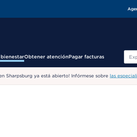
Age
Busc
 bienestar
Obtener atención
Pagar facturas
en Sharpsburg ya está abierto! Infórmese sobre
las especial