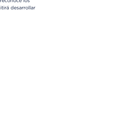
 reconoce los
tirá desarrollar