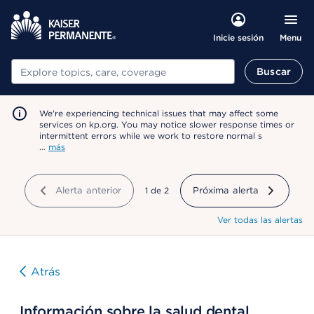
Menu
Inicie sesión
Buscar
Buscar
We're experiencing technical issues that may affect some
services on kp.org. You may notice slower response times or
intermittent errors while we work to restore normal s
…
más
Alerta anterior
mostrando
1
de
2
Próxima alerta
Ver todas las alertas
Atrás
Información sobre la salud dental