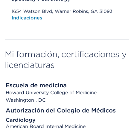
1654 Watson Blvd, Warner Robins, GA 31093
Opens native map application on mobile devices
Indicaciones
Mi formación, certificaciones y
licenciaturas
Escuela de medicina
Howard University College of Medicine
Washington
, DC
Autorización del Colegio de Médicos
Cardiology
American Board Internal Medicine