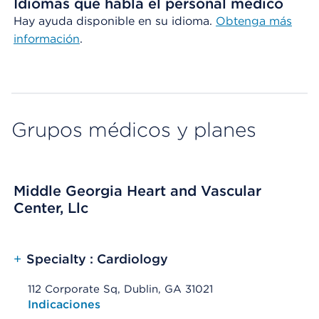
Idiomas que habla el personal médico
Hay ayuda disponible en su idioma.
Obtenga más
información
.
Grupos médicos y planes
Middle Georgia Heart and Vascular
Center, Llc
+
Specialty : Cardiology
112 Corporate Sq, Dublin, GA 31021
Opens native map application on mobile devices
Indicaciones