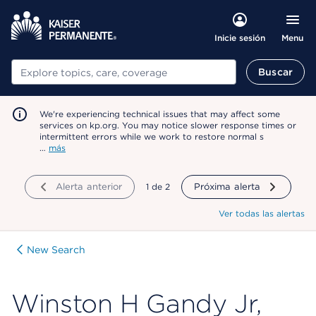
Menu
Inicie sesión
Buscar
Buscar
We're experiencing technical issues that may affect some
services on kp.org. You may notice slower response times or
intermittent errors while we work to restore normal s
…
más
Alerta anterior
mostrando
1
de
2
Próxima alerta
Ver todas las alertas
New Search
Winston H Gandy Jr,