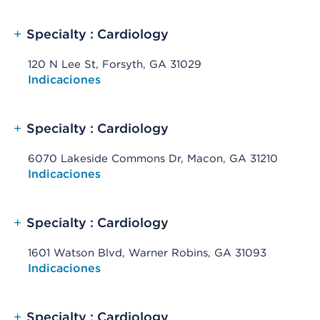
+
Specialty : Cardiology
120 N Lee St, Forsyth, GA 31029
Opens native map application on mobile devices
Indicaciones
+
Specialty : Cardiology
6070 Lakeside Commons Dr, Macon, GA 31210
Opens native map application on mobile devices
Indicaciones
+
Specialty : Cardiology
1601 Watson Blvd, Warner Robins, GA 31093
Opens native map application on mobile devices
Indicaciones
+
Specialty : Cardiology