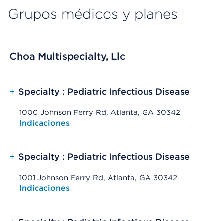
Grupos médicos y planes
Choa Multispecialty, Llc
+
Specialty : Pediatric Infectious Disease
1000 Johnson Ferry Rd, Atlanta, GA 30342
Opens native map application on mobile devices
Indicaciones
+
Specialty : Pediatric Infectious Disease
1001 Johnson Ferry Rd, Atlanta, GA 30342
Opens native map application on mobile devices
Indicaciones