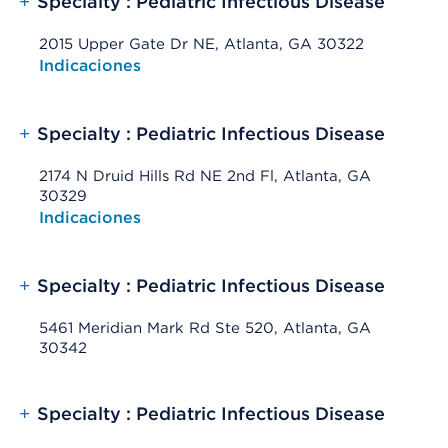
+
Specialty : Pediatric Infectious Disease
2015 Upper Gate Dr NE, Atlanta, GA 30322
Opens native map application on mobile devices
Indicaciones
+
Specialty : Pediatric Infectious Disease
2174 N Druid Hills Rd NE 2nd Fl, Atlanta, GA
30329
Opens native map application on mobile devices
Indicaciones
+
Specialty : Pediatric Infectious Disease
5461 Meridian Mark Rd Ste 520, Atlanta, GA
30342
+
Specialty : Pediatric Infectious Disease