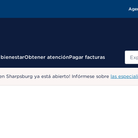
Age
Busc
 bienestar
Obtener atención
Pagar facturas
en Sharpsburg ya está abierto! Infórmese sobre
las especial