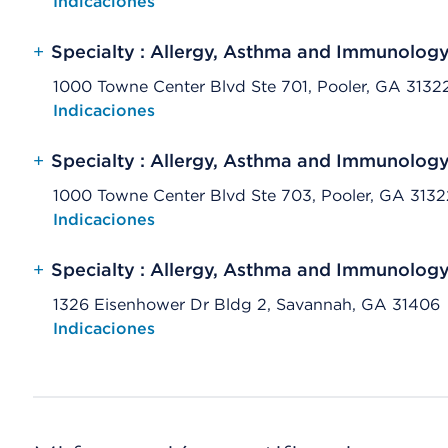
Opens native map application on mobile devices
Indicaciones
+
Specialty : Allergy, Asthma and Immunolog
1000 Towne Center Blvd Ste 701, Pooler, GA 3132
Opens native map application on mobile devices
Indicaciones
+
Specialty : Allergy, Asthma and Immunolog
1000 Towne Center Blvd Ste 703, Pooler, GA 3132
Opens native map application on mobile devices
Indicaciones
+
Specialty : Allergy, Asthma and Immunolog
1326 Eisenhower Dr Bldg 2, Savannah, GA 31406
Opens native map application on mobile devices
Indicaciones