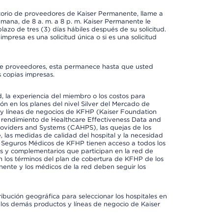
ctorio de proveedores de Kaiser Permanente, llame a
semana, de 8 a. m. a 8 p. m. Kaiser Permanente le
azo de tres (3) días hábiles después de su solicitud.
mpresa es una solicitud única o si es una solicitud
io de proveedores, esta permanece hasta que usted
 copias impresas.
 la experiencia del miembro o los costos para
ión en los planes del nivel Silver del Mercado de
y líneas de negocios de KFHP (Kaiser Foundation
el rendimiento de Healthcare Effectiveness Data and
oviders and Systems (CAHPS), las quejas de los
, las medidas de calidad del hospital y la necesidad
e Seguros Médicos de KFHP tienen acceso a todos los
les y complementarios que participan en la red de
 los términos del plan de cobertura de KFHP de los
ente y los médicos de la red deben seguir los
ribución geográfica para seleccionar los hospitales en
los demás productos y líneas de negocio de Kaiser