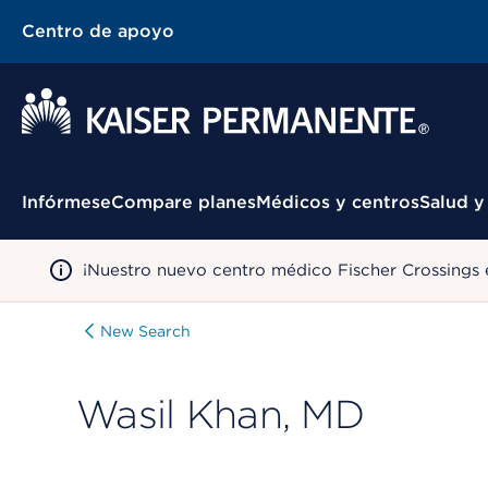
Centro de apoyo
Menú contextual
Infórmese
Compare planes
Médicos y centros
Salud y
¡Nuestro nuevo centro médico Fischer Crossings 
New Search
Wasil Khan, MD