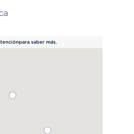
ca
 begins
atenciónpara saber más.