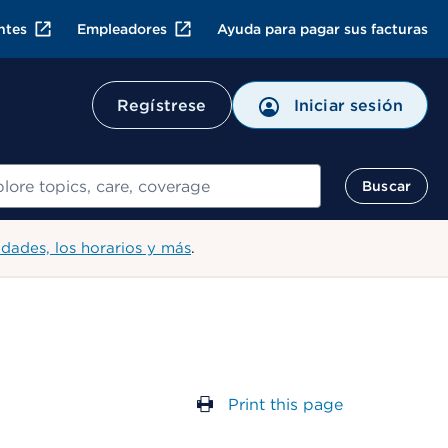
ntes
Empleadores
Ayuda para pagar sus facturas
Regístrese
Iniciar sesión
ar
Buscar
idades, los horarios y más
.
Print this page