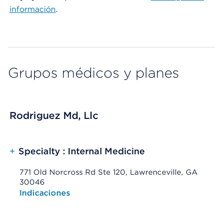
información
.
Grupos médicos y planes
Rodriguez Md, Llc
+
Specialty : Internal Medicine
771 Old Norcross Rd Ste 120, Lawrenceville, GA
30046
Opens native map application on mobile devices
Indicaciones