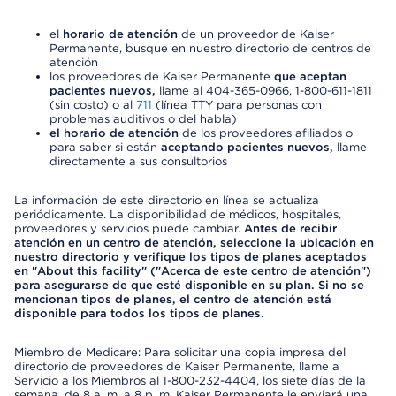
el
horario de atención
de un proveedor de Kaiser
Permanente, busque en nuestro directorio de centros de
atención
los proveedores de Kaiser Permanente
que aceptan
pacientes nuevos,
llame al 404-365-0966, 1-800-611-1811
(sin costo) o al
711
(línea TTY para personas con
problemas auditivos o del habla)
el horario de atención
de los proveedores afiliados o
para saber si están
aceptando pacientes nuevos,
llame
directamente a sus consultorios
La información de este directorio en línea se actualiza
periódicamente. La disponibilidad de médicos, hospitales,
proveedores y servicios puede cambiar.
Antes de recibir
atención en un centro de atención, seleccione la ubicación en
nuestro directorio y verifique los tipos de planes aceptados
en "About this facility" ("Acerca de este centro de atención")
para asegurarse de que esté disponible en su plan. Si no se
mencionan tipos de planes, el centro de atención está
disponible para todos los tipos de planes.
Miembro de Medicare: Para solicitar una copia impresa del
directorio de proveedores de Kaiser Permanente, llame a
Servicio a los Miembros al 1-800-232-4404, los siete días de la
semana, de 8 a. m. a 8 p. m. Kaiser Permanente le enviará una