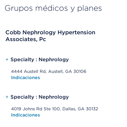
Grupos médicos y planes
Cobb Nephrology Hypertension
Associates, Pc
+
Specialty : Nephrology
4444 Austell Rd, Austell, GA 30106
Opens native map application on mobile devices
Indicaciones
+
Specialty : Nephrology
4019 Johns Rd Ste 100, Dallas, GA 30132
Opens native map application on mobile devices
Indicaciones