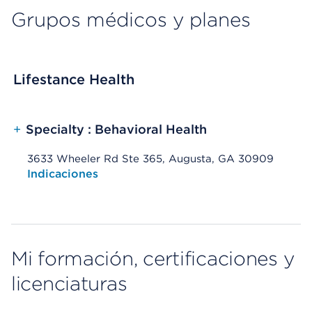
Grupos médicos y planes
Lifestance Health
+
Specialty : Behavioral Health
3633 Wheeler Rd Ste 365, Augusta, GA 30909
Opens native map application on mobile devices
Indicaciones
Mi formación, certificaciones y
licenciaturas