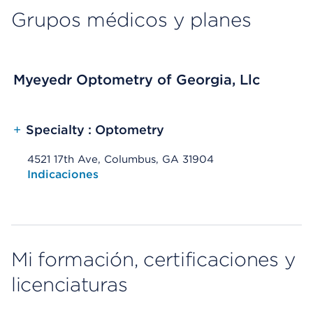
Grupos médicos y planes
Myeyedr Optometry of Georgia, Llc
+
Specialty : Optometry
4521 17th Ave, Columbus, GA 31904
Opens native map application on mobile devices
Indicaciones
Mi formación, certificaciones y
licenciaturas