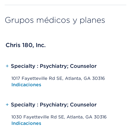
Grupos médicos y planes
Chris 180, Inc.
+
Specialty : Psychiatry; Counselor
1017 Fayetteville Rd SE, Atlanta, GA 30316
Opens native map application on mobile devices
Indicaciones
+
Specialty : Psychiatry; Counselor
1030 Fayetteville Rd SE, Atlanta, GA 30316
Opens native map application on mobile devices
Indicaciones