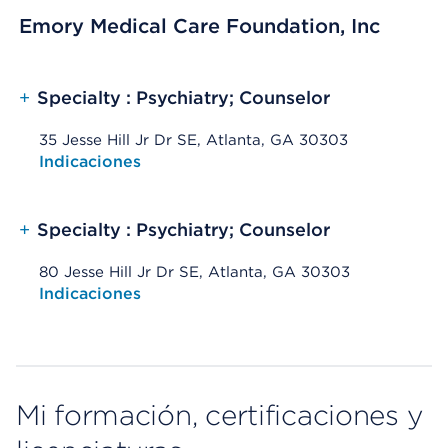
Emory Medical Care Foundation, Inc
+
Specialty : Psychiatry; Counselor
35 Jesse Hill Jr Dr SE, Atlanta, GA 30303
Opens native map application on mobile devices
Indicaciones
+
Specialty : Psychiatry; Counselor
80 Jesse Hill Jr Dr SE, Atlanta, GA 30303
Opens native map application on mobile devices
Indicaciones
Mi formación, certificaciones y