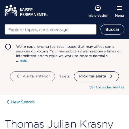
Menu
Inicie sesión
Buscar
Buscar
We're experiencing technical issues that may affect some
services on kp.org. You may notice slower response times or
intermittent errors while we work to restore normal s
…
más
Alerta anterior
mostrando
1
de
2
Próxima alerta
Ver todas las alertas
New Search
Thomas Julian Krasny