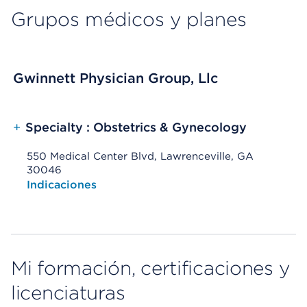
Grupos médicos y planes
Gwinnett Physician Group, Llc
+
Specialty : Obstetrics & Gynecology
550 Medical Center Blvd, Lawrenceville, GA
30046
Opens native map application on mobile devices
Indicaciones
Mi formación, certificaciones y
licenciaturas