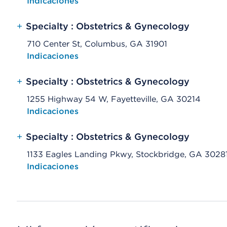
Opens native map application on mobile devices
Indicaciones
+
Specialty : Obstetrics & Gynecology
710 Center St, Columbus, GA 31901
Opens native map application on mobile devices
Indicaciones
+
Specialty : Obstetrics & Gynecology
1255 Highway 54 W, Fayetteville, GA 30214
Opens native map application on mobile devices
Indicaciones
+
Specialty : Obstetrics & Gynecology
1133 Eagles Landing Pkwy, Stockbridge, GA 3028
Opens native map application on mobile devices
Indicaciones