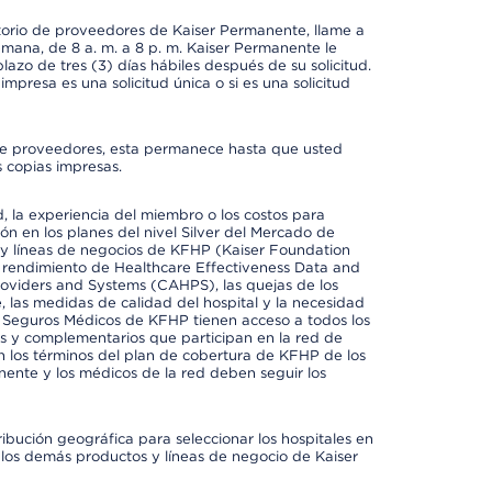
ctorio de proveedores de Kaiser Permanente, llame a
semana, de 8 a. m. a 8 p. m. Kaiser Permanente le
azo de tres (3) días hábiles después de su solicitud.
mpresa es una solicitud única o si es una solicitud
io de proveedores, esta permanece hasta que usted
 copias impresas.
 la experiencia del miembro o los costos para
ión en los planes del nivel Silver del Mercado de
y líneas de negocios de KFHP (Kaiser Foundation
el rendimiento de Healthcare Effectiveness Data and
oviders and Systems (CAHPS), las quejas de los
, las medidas de calidad del hospital y la necesidad
e Seguros Médicos de KFHP tienen acceso a todos los
les y complementarios que participan en la red de
 los términos del plan de cobertura de KFHP de los
ente y los médicos de la red deben seguir los
ribución geográfica para seleccionar los hospitales en
los demás productos y líneas de negocio de Kaiser