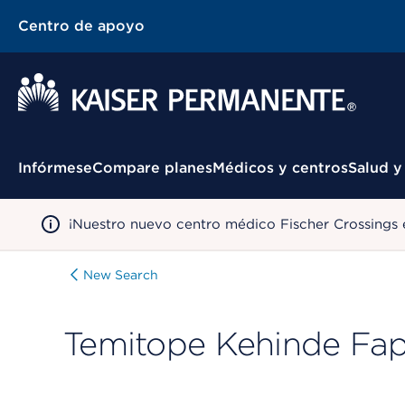
Centro de apoyo
Menú contextual
Infórmese
Compare planes
Médicos y centros
Salud y
¡Nuestro nuevo centro médico Fischer Crossings 
New Search
Temitope Kehinde Fa