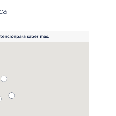
ca
 begins
atenciónpara saber más.