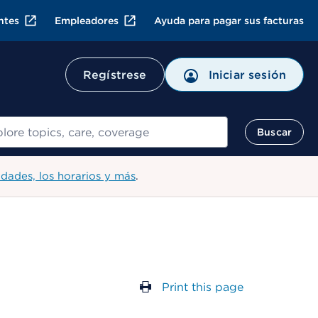
ntes
Empleadores
Ayuda para pagar sus facturas
Regístrese
Iniciar sesión
ar
Buscar
idades, los horarios y más
.
Print this page