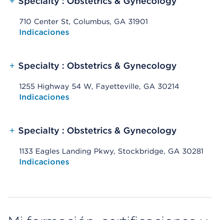
+
Specialty : Obstetrics & Gynecology
710 Center St, Columbus, GA 31901
Opens native map application on mobile devices
Indicaciones
+
Specialty : Obstetrics & Gynecology
1255 Highway 54 W, Fayetteville, GA 30214
Opens native map application on mobile devices
Indicaciones
+
Specialty : Obstetrics & Gynecology
1133 Eagles Landing Pkwy, Stockbridge, GA 30281
Opens native map application on mobile devices
Indicaciones