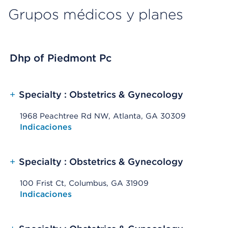
Grupos médicos y planes
Dhp of Piedmont Pc
+
Specialty : Obstetrics & Gynecology
1968 Peachtree Rd NW, Atlanta, GA 30309
Opens native map application on mobile devices
Indicaciones
+
Specialty : Obstetrics & Gynecology
100 Frist Ct, Columbus, GA 31909
Opens native map application on mobile devices
Indicaciones