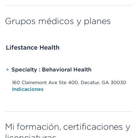
Grupos médicos y planes
Lifestance Health
+
Specialty : Behavioral Health
160 Clairemont Ave Ste 400, Decatur, GA 30030
Opens native map application on mobile devices
Indicaciones
Mi formación, certificaciones y
licenciaturas