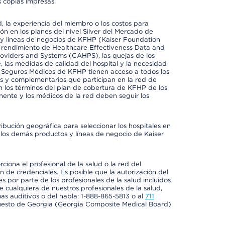
 copias impresas.
 la experiencia del miembro o los costos para
ión en los planes del nivel Silver del Mercado de
y líneas de negocios de KFHP (Kaiser Foundation
el rendimiento de Healthcare Effectiveness Data and
oviders and Systems (CAHPS), las quejas de los
, las medidas de calidad del hospital y la necesidad
e Seguros Médicos de KFHP tienen acceso a todos los
les y complementarios que participan en la red de
 los términos del plan de cobertura de KFHP de los
ente y los médicos de la red deben seguir los
ribución geográfica para seleccionar los hospitales en
los demás productos y líneas de negocio de Kaiser
ciona el profesional de la salud o la red del
ón de credenciales. Es posible que la autorización del
es por parte de los profesionales de la salud incluidos
e cualquiera de nuestros profesionales de la salud,
mas auditivos o del habla: 1-888-865-5813 o al
711
uesto de Georgia (Georgia Composite Medical Board)