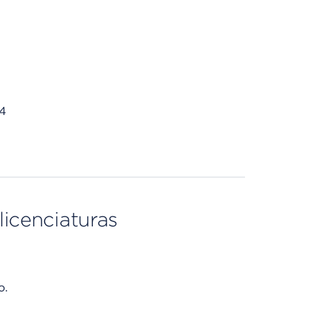
4
licenciaturas
o.