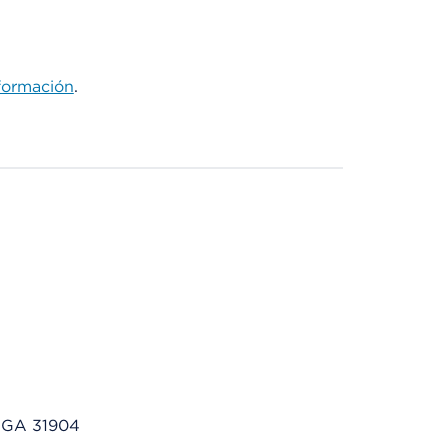
formación
.
, GA 31904