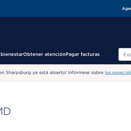
Age
Busc
 bienestar
Obtener atención
Pagar facturas
en Sharpsburg ya está abierto! Infórmese sobre
las especial
MD