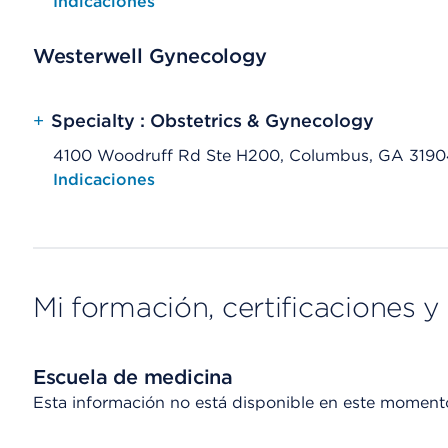
Opens native map application on mobile devices
Indicaciones
Westerwell Gynecology
+
Specialty : Obstetrics & Gynecology
4100 Woodruff Rd Ste H200, Columbus, GA 3190
Opens native map application on mobile devices
Indicaciones
Mi formación, certificaciones y 
Escuela de medicina
Esta información no está disponible en este moment