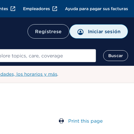
ntes
Empleadores
Ayuda para pagar sus facturas
Regístrese
Iniciar sesión
ar
Buscar
idades, los horarios y más
.
Print this page