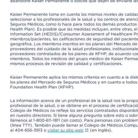
abandone Kaiser Permanente o solicite que dejen de enviarle las
Kaiser Permanente toma en cuenta los mismos niveles de calidad,
seleccionar a los profesionales de la salud y los centros de atenc
Seguros Médicos, como lo hace para todos los demás productos 
Health Plan). Es posible que las medidas incluyan, entre otras, 
Information Set (HEDIS)/Consumer Assessment of Healthcare Pr
miembros/pacientes, las calificaciones de seguridad del paciente
geográfica. Los miembros inscritos en los planes del Mercado d
proveedores del cuidado de la salud profesionales, instituciona
proveedores contratados de los planes de KFHP, de acuerdo con
miembros. Todos los médicos del grupo médico de Kaiser Perman
mismos procesos de revisión de calidad y certificaciones.
Kaiser Permanente aplica los mismos criterios en cuanto a la dist
los planes del Mercado de Seguros Médicos y en cuanto a todos 
Foundation Health Plan (KFHP).
La información acerca de un profesional de la salud nos la propor
profesional de la salud, o se obtiene en el proceso de certificaci
Colegio de Médicos no refleje los servicios contratados disponibl
en nuestro directorio. Si tiene alguna pregunta sobre esto o sobr
llámenos al 1-800-611-1811 (sin costo). Para personas con proble
(línea TTY). También puede llamar al Colegio de Médicos Comp
al 404-656-3913 o
visitar su sitio web
(en inglés).