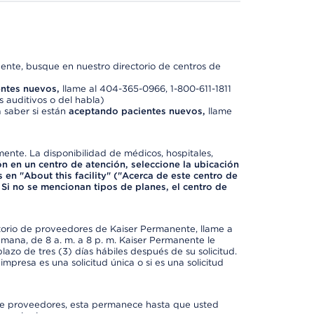
nte, busque en nuestro directorio de centros de
ntes nuevos,
llame al 404-365-0966, 1-800-611-1811
 auditivos o del habla)
 saber si están
aceptando pacientes nuevos,
llame
mente. La disponibilidad de médicos, hospitales,
ón en un centro de atención, seleccione la ubicación
 en "About this facility" ("Acerca de este centro de
 Si no se mencionan tipos de planes, el centro de
ctorio de proveedores de Kaiser Permanente, llame a
semana, de 8 a. m. a 8 p. m. Kaiser Permanente le
azo de tres (3) días hábiles después de su solicitud.
mpresa es una solicitud única o si es una solicitud
io de proveedores, esta permanece hasta que usted