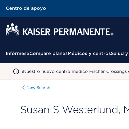
Centro de apoyo
Menú contextual
Infórmese
Compare planes
Médicos y centros
Salud y
¡Nuestro nuevo centro médico Fischer Crossings 
New Search
Susan S Westerlund, 