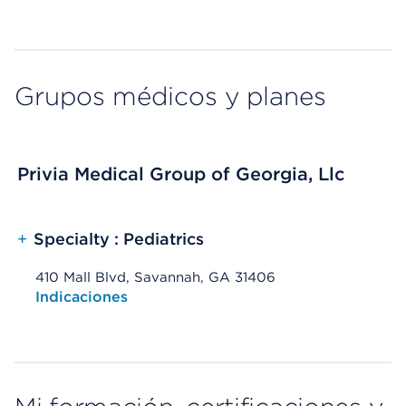
Grupos médicos y planes
Privia Medical Group of Georgia, Llc
+
Specialty : Pediatrics
410 Mall Blvd, Savannah, GA 31406
Opens native map application on mobile devices
Indicaciones