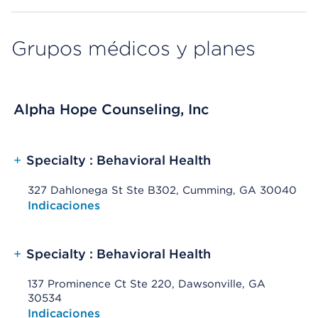
Grupos médicos y planes
Alpha Hope Counseling, Inc
+
Specialty : Behavioral Health
327 Dahlonega St Ste B302, Cumming, GA 30040
Opens native map application on mobile devices
Indicaciones
+
Specialty : Behavioral Health
137 Prominence Ct Ste 220, Dawsonville, GA
30534
Opens native map application on mobile devices
Indicaciones