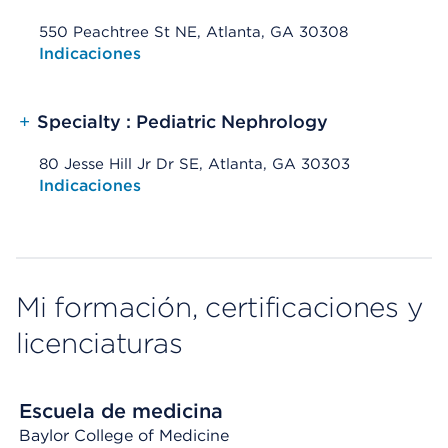
550 Peachtree St NE, Atlanta, GA 30308
Opens native map application on mobile devices
Indicaciones
+
Specialty : Pediatric Nephrology
80 Jesse Hill Jr Dr SE, Atlanta, GA 30303
Opens native map application on mobile devices
Indicaciones
Mi formación, certificaciones y
licenciaturas
Escuela de medicina
Baylor College of Medicine