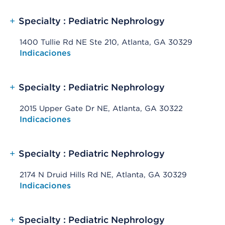
+
Specialty : Pediatric Nephrology
1400 Tullie Rd NE Ste 210, Atlanta, GA 30329
Opens native map application on mobile devices
Indicaciones
+
Specialty : Pediatric Nephrology
2015 Upper Gate Dr NE, Atlanta, GA 30322
Opens native map application on mobile devices
Indicaciones
+
Specialty : Pediatric Nephrology
2174 N Druid Hills Rd NE, Atlanta, GA 30329
Opens native map application on mobile devices
Indicaciones
+
Specialty : Pediatric Nephrology