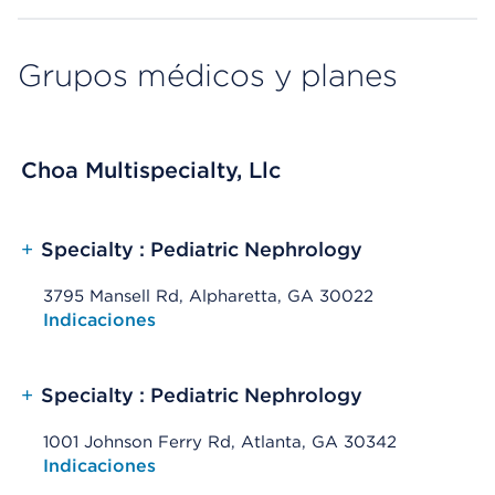
Grupos médicos y planes
Choa Multispecialty, Llc
+
Specialty : Pediatric Nephrology
3795 Mansell Rd, Alpharetta, GA 30022
Opens native map application on mobile devices
Indicaciones
+
Specialty : Pediatric Nephrology
1001 Johnson Ferry Rd, Atlanta, GA 30342
Opens native map application on mobile devices
Indicaciones