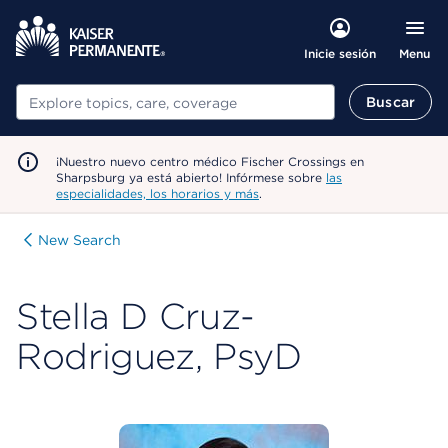
Menu
Inicie sesión
Buscar
Buscar
¡Nuestro nuevo centro médico Fischer Crossings en
Sharpsburg ya está abierto! Infórmese sobre
las
especialidades, los horarios y más
.
New Search
Stella D Cruz-
Rodriguez, PsyD