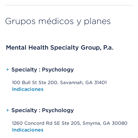
Grupos médicos y planes
Mental Health Specialty Group, P.a.
+
Specialty : Psychology
100 Bull St Ste 200, Savannah, GA 31401
Opens native map application on mobile devices
Indicaciones
+
Specialty : Psychology
1260 Concord Rd SE Ste 205, Smyrna, GA 30080
Opens native map application on mobile devices
Indicaciones