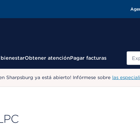
Age
Busc
 bienestar
Obtener atención
Pagar facturas
en Sharpsburg ya está abierto! Infórmese sobre
las especial
 LPC