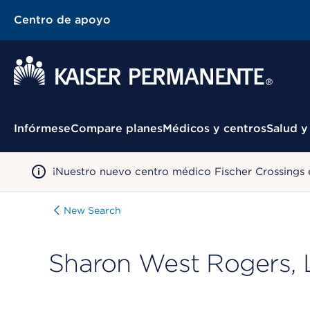
Centro de apoyo
Menú contextual
Infórmese
Compare planes
Médicos y centros
Salud y
¡Nuestro nuevo centro médico Fischer Crossings 
New Search
Sharon West Rogers,