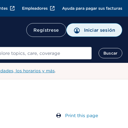
ntes
Empleadores
Ayuda para pagar sus facturas
Regístrese
Iniciar sesión
ar
Buscar
idades, los horarios y más
.
Print this page