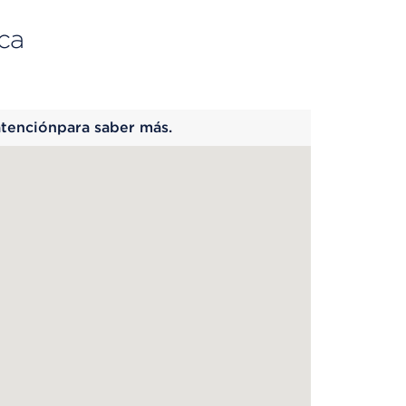
ca
 begins
atenciónpara saber más.