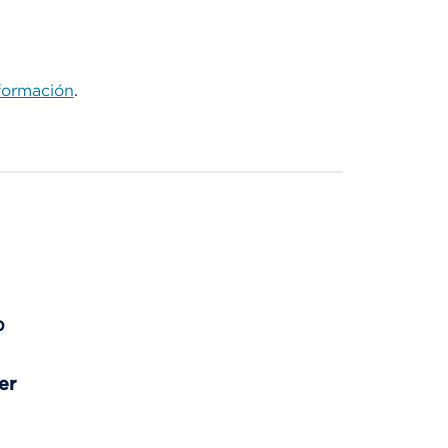
formación
.
p
er