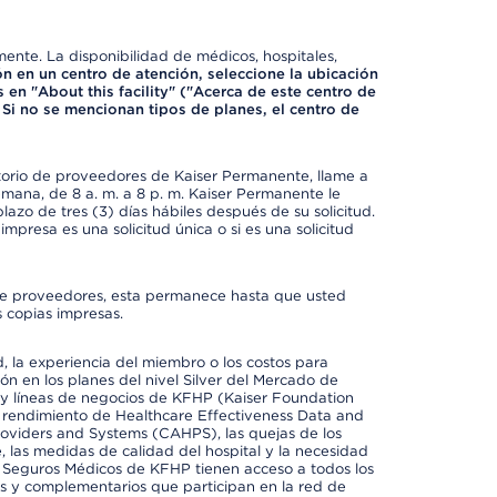
mente. La disponibilidad de médicos, hospitales,
ón en un centro de atención, seleccione la ubicación
 en "About this facility" ("Acerca de este centro de
 Si no se mencionan tipos de planes, el centro de
ctorio de proveedores de Kaiser Permanente, llame a
semana, de 8 a. m. a 8 p. m. Kaiser Permanente le
azo de tres (3) días hábiles después de su solicitud.
mpresa es una solicitud única o si es una solicitud
io de proveedores, esta permanece hasta que usted
 copias impresas.
 la experiencia del miembro o los costos para
ión en los planes del nivel Silver del Mercado de
y líneas de negocios de KFHP (Kaiser Foundation
el rendimiento de Healthcare Effectiveness Data and
oviders and Systems (CAHPS), las quejas de los
, las medidas de calidad del hospital y la necesidad
e Seguros Médicos de KFHP tienen acceso a todos los
les y complementarios que participan en la red de